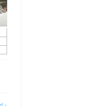
orf
→