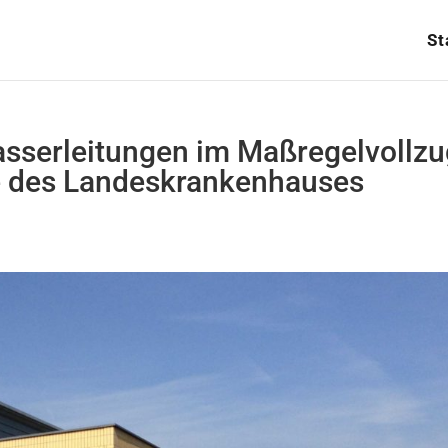
St
asserleitungen im Maßregelvollz
e des Landeskrankenhauses